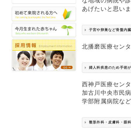
な地域の病院や
あげたいと思い
子宮や卵巣など骨盤内
北播磨医療センタ
婦人科疾患のため手術
西神戸医療セン
加古川中央市民
学部附属病院な
整形外科・皮膚科・眼