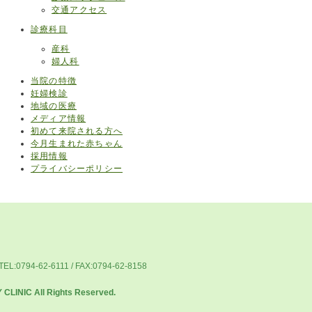
交通アクセス
診療科目
産科
婦人科
当院の特徴
妊婦検診
地域の医療
メディア情報
初めて来院される方へ
今月生まれた赤ちゃん
採用情報
プライバシーポリシー
0794-62-6111 / FAX:0794-62-8158
LINIC All Rights Reserved.